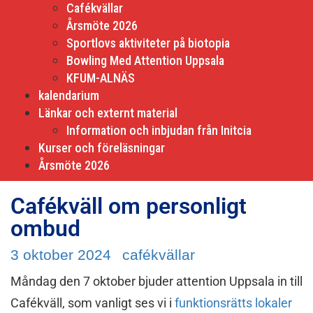
Cafékvällar
Årsmöte 2026
Sportlovs aktiviteter på biotopia
Bowling Med Attention Uppsala
KFUM-ALNÄS
kalendarium
Länkar och externt material
Information och inbjudan från Initcia
Kurser och föreläsningar
Årsmöte 2026
Cafékväll om personligt
ombud
3 oktober 2024
cafékvällar
Måndag den 7 oktober bjuder attention Uppsala in till
Cafékväll, som vanligt ses vi i
funktionsrätts lokaler