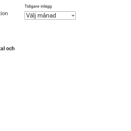
Tidigare inlägg
tion
Tidigare
inlägg
al och