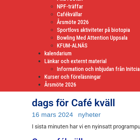
NPF-träffar
Cafékvällar
Årsmöte 2026
Sportlovs aktiviteter på biotopia
Bowling Med Attention Uppsala
KFUM-ALNÄS
kalendarium
Länkar och externt material
Information och inbjudan från Initcia
Kurser och föreläsningar
Årsmöte 2026
dags för Café kväll
16 mars 2024
nyheter
I sista minuten har vi en nyinsatt programp