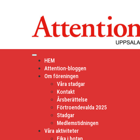
Hoppa
till
innehåll
HEM
Attention-bloggen
Om föreningen
Våra stadgar
Kontakt
Årsberättelse
Förtroendevalda 2025
Stadgar
Medlemstidningen
Våra aktiviteter
Fika i botan