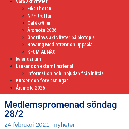
Våra aktiviteter
Fika i botan
NPF-träffar
Cafékvällar
Årsmöte 2026
Sportlovs aktiviteter på biotopia
Bowling Med Attention Uppsala
KFUM-ALNÄS
kalendarium
Länkar och externt material
Information och inbjudan från Initcia
Kurser och föreläsningar
Årsmöte 2026
Medlemspromenad söndag
28/2
24 februari 2021
nyheter