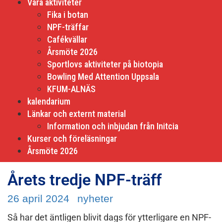
Våra aktiviteter
Fika i botan
NPF-träffar
Cafékvällar
Årsmöte 2026
Sportlovs aktiviteter på biotopia
Bowling Med Attention Uppsala
KFUM-ALNÄS
kalendarium
Länkar och externt material
Information och inbjudan från Initcia
Kurser och föreläsningar
Årsmöte 2026
Årets tredje NPF-träff
26 april 2024
nyheter
Så har det äntligen blivit dags för ytterligare en NPF-