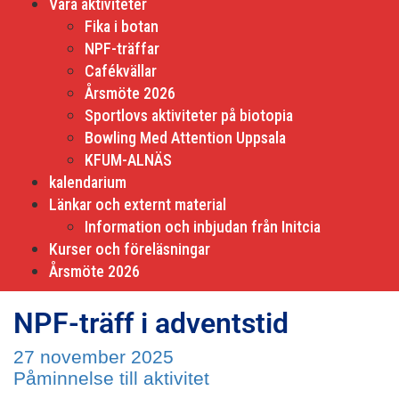
Våra aktiviteter
Fika i botan
NPF-träffar
Cafékvällar
Årsmöte 2026
Sportlovs aktiviteter på biotopia
Bowling Med Attention Uppsala
KFUM-ALNÄS
kalendarium
Länkar och externt material
Information och inbjudan från Initcia
Kurser och föreläsningar
Årsmöte 2026
NPF-träff i adventstid
27 november 2025
Påminnelse till aktivitet