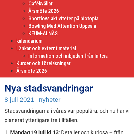
Cafékvällar
Årsmöte 2026
Sportlovs aktiviteter på biotopia
Bowling Med Attention Uppsala
KFUM-ALNÄS
kalendarium
Länkar och externt material
Information och inbjudan från Initcia
Kurser och föreläsningar
Årsmöte 2026
Nya stadsvandringar
8 juli 2021
nyheter
Stadsvandringarna i våras var populära, och nu har vi
planerat ytterligare tre tillfällen.
1.
Måndag 19 juli kl 13
: Detaljer och kuriosa – från