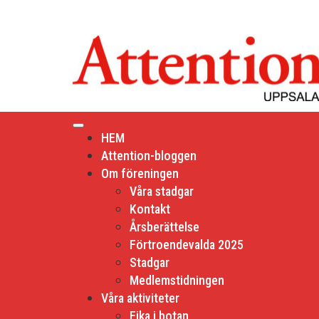
Hoppa
till
innehåll
HEM
Attention-bloggen
Om föreningen
Våra stadgar
Kontakt
Årsberättelse
Förtroendevalda 2025
Stadgar
Medlemstidningen
Våra aktiviteter
Fika i botan