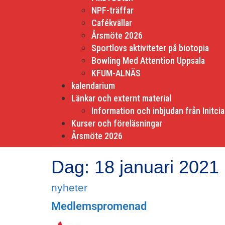
NPF-träffar
Cafékvällar
Årsmöte 2026
Sportlovs aktiviteter på biotopia
Bowling Med Attention Uppsala
KFUM-ALNÄS
kalendarium
Länkar och externt material
Information och inbjudan från Initcia
Kurser och föreläsningar
Årsmöte 2026
Dag:
18 januari 2021
nyheter
Medlemspromenad