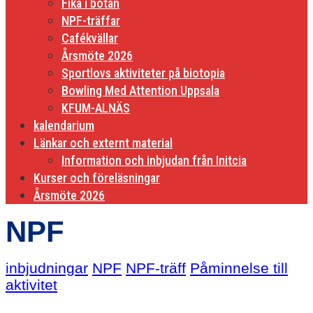
Fika i botan
NPF-träffar
Cafékvällar
Årsmöte 2026
Sportlovs aktiviteter på biotopia
Bowling Med Attention Uppsala
KFUM-ALNÄS
kalendarium
Länkar och externt material
Information och inbjudan från Initcia
Kurser och föreläsningar
Årsmöte 2026
NPF
inbjudningar
NPF
NPF-träff
Påminnelse till
aktivitet