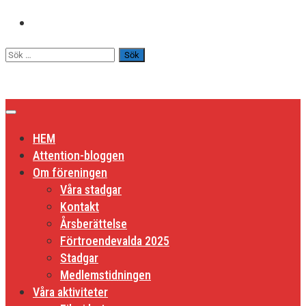
Hoppa
till
Sök
innehåll
efter:
HEM
Attention-bloggen
Om föreningen
Våra stadgar
Kontakt
Årsberättelse
Förtroendevalda 2025
Stadgar
Medlemstidningen
Våra aktiviteter