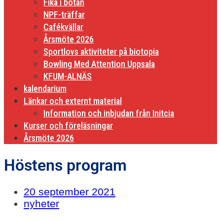
Fika i botan
NPF-träffar
Cafékvällar
Årsmöte 2026
Sportlovs aktiviteter på biotopia
Bowling Med Attention Uppsala
KFUM-ALNÄS
kalendarium
Länkar och externt material
Information och inbjudan från Initcia
Kurser och föreläsningar
Årsmöte 2026
Höstens program
20 september 2021
nyheter