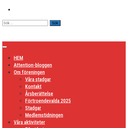
Hoppa
till
Sök
innehåll
efter:
HEM
Attention-bloggen
Om föreningen
Våra stadgar
Kontakt
Årsberättelse
Förtroendevalda 2025
Stadgar
Medlemstidningen
Våra aktiviteter