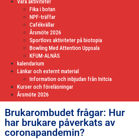
Våra aktiviteter
Fika i botan
NPF-träffar
Cafékvällar
Årsmöte 2026
Sportlovs aktiviteter på biotopia
Bowling Med Attention Uppsala
KFUM-ALNÄS
kalendarium
Länkar och externt material
Information och inbjudan från Initcia
Kurser och föreläsningar
Årsmöte 2026
Brukarombudet frågar: Hur
har brukare påverkats av
coronapandemin?