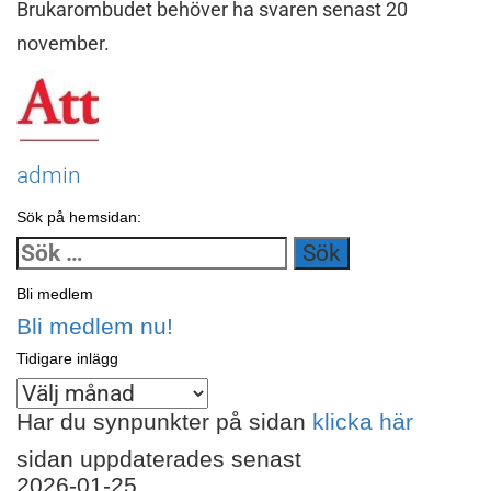
Brukarombudet behöver ha svaren senast 20
november.
admin
Sök på hemsidan:
Sök
efter:
Bli medlem
Bli medlem nu!
Tidigare inlägg
Tidigare
inlägg
Har du synpunkter på sidan
klicka här
sidan uppdaterades senast
2026-01-25